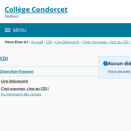
Panneau de gestion des cookies
Collège Condorcet
Menu de la rubrique
Contenu
Nailloux
MENU
Vous êtes ici :
Accueil
›
CDI
›
Lire-Découvrir
›
C'est nouveau, c'est au CDI !
CDI
Aucun élém
Chercher-Trouver
Vous pouvez 
Lire-Découvrir
C'est nouveau, c'est au CDI !
Au sommaire des revues