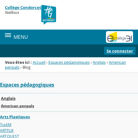
Panneau de gestion des cookies
Collège Condorcet
Menu de la rubrique
Contenu
Nailloux
MENU
Se connecter
Vous êtes ici :
Accueil
›
Espaces pédagogiques
›
Anglais
›
American
penpals
›
Blog
Espaces pédagogiques
Anglais
American penpals
Arts Plastiques
TraAM
ARTFLIX
ART.QUEST