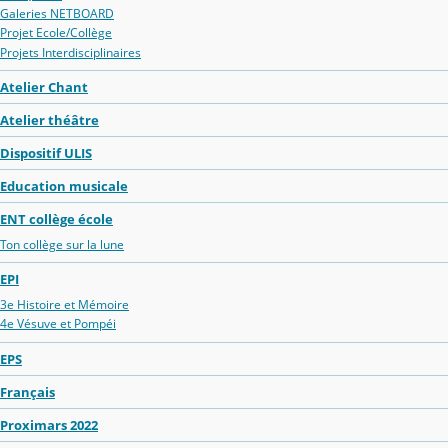
Galeries NETBOARD
Projet Ecole/Collège
Projets Interdisciplinaires
Atelier Chant
Atelier théâtre
Dispositif ULIS
Education musicale
ENT collège école
Ton collège sur la lune
EPI
3e Histoire et Mémoire
4e Vésuve et Pompéi
EPS
Français
Proximars 2022