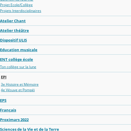
Projet Ecole/Collège
Projets Interdisciplinaires
Atelier Chant
Atelier théâtre
Dispositif ULIS
Education musicale
ENT collège école
Ton collège sur la lune
EPI
3e Histoire et Mémoire
4e Vésuve et Pompéi
EPS
Français
Proximars 2022
Sciences de la Vie et de la Terre