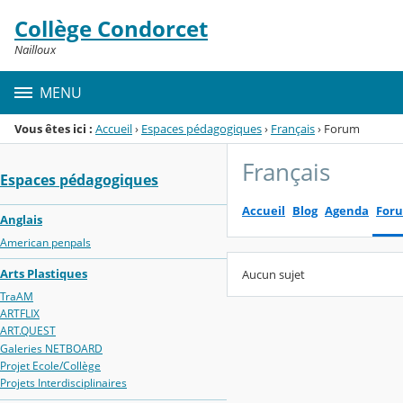
Panneau de gestion des cookies
Collège Condorcet
Menu de la rubrique
Contenu
Nailloux
MENU
Vous êtes ici :
Accueil
›
Espaces pédagogiques
›
Français
›
Forum
Français
Espaces pédagogiques
Accueil
Blog
Agenda
For
Anglais
American penpals
Arts Plastiques
Aucun sujet
TraAM
ARTFLIX
ART.QUEST
Galeries NETBOARD
Projet Ecole/Collège
Projets Interdisciplinaires