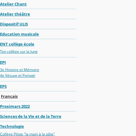
Atelier Chant
Atelier théâtre
Dispositif ULIS
Education musicale
ENT collège école
Ton collège sur la lune
EPI
3e Histoire et Mémoire
4e Vésuve et Pompéi
EPS
Français
Proximars 2022
Sciences de la Vie et de la Terre
Technologie
Collège Pilote "la main à la pâte"