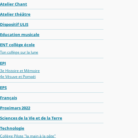
Atelier Chant
Atelier théâtre
Dispositif ULIS
Education musicale
ENT collège école
Ton collège sur la lune
EPI
3e Histoire et Mémoire
4e Vésuve et Pompéi
EPS
Français
Proximars 2022
Sciences de la Vie et de la Terre
Technologie
Collège Pilote "la main à la pâte"