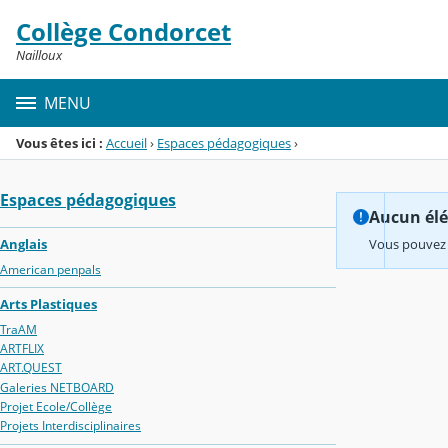
Panneau de gestion des cookies
Collège Condorcet
Menu de la rubrique
Contenu
Nailloux
MENU
Vous êtes ici :
Accueil
›
Espaces pédagogiques
›
Espaces pédagogiques
Aucun élém
Anglais
Vous pouvez 
American penpals
Arts Plastiques
TraAM
ARTFLIX
ART.QUEST
Galeries NETBOARD
Projet Ecole/Collège
Projets Interdisciplinaires