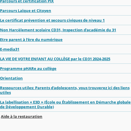
Parcours et certification PIX
Parcours Laïque et Citoyen
Le certificat prévention et secours civiques de niveau 1
Non Harcèlement scolaire CD31, Inspection d'académie du 31
Etre parent à l'ère du numérique
E-media31
LA VIE DE VOTRE ENFANT AU COLLÈGE par le CD31 2024-2025
Programme pHARe au collège
Orientation
Ressources utiles: Parents d'adolescents, vous trouverez ici des liens
utiles
La labellisation « E3D » (École ou Établissement en Démarche globale
de Développement Durable)
Aide à la restauration