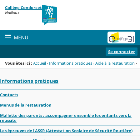
Panneau de gestion des cookies
Collège Condorcet
Menu de la rubrique
Contenu
Nailloux
MENU
Se connecter
Vous êtes ici :
Accueil
›
Informations pratiques
›
Aide à la restauration
›
Informations pratiques
Contacts
Menus de la restauration
Mallette des parents : accompagner ensemble les enfants vers la
réussite
Les épreuves de l'ASSR (Attestation Scolaire de Sécurité Routière)