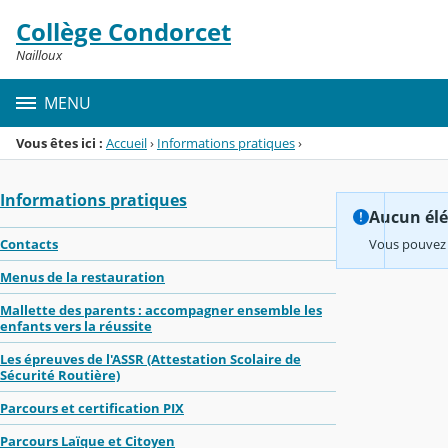
Panneau de gestion des cookies
Collège Condorcet
Menu de la rubrique
Contenu
Nailloux
MENU
Vous êtes ici :
Accueil
›
Informations pratiques
›
Informations pratiques
Aucun élém
Contacts
Vous pouvez 
Menus de la restauration
Mallette des parents : accompagner ensemble les
enfants vers la réussite
Les épreuves de l'ASSR (Attestation Scolaire de
Sécurité Routière)
Parcours et certification PIX
Parcours Laïque et Citoyen