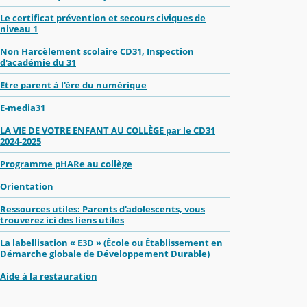
Le certificat prévention et secours civiques de
niveau 1
Non Harcèlement scolaire CD31, Inspection
d'académie du 31
Etre parent à l'ère du numérique
E-media31
LA VIE DE VOTRE ENFANT AU COLLÈGE par le CD31
2024-2025
Programme pHARe au collège
Orientation
Ressources utiles: Parents d'adolescents, vous
trouverez ici des liens utiles
La labellisation « E3D » (École ou Établissement en
Démarche globale de Développement Durable)
Aide à la restauration