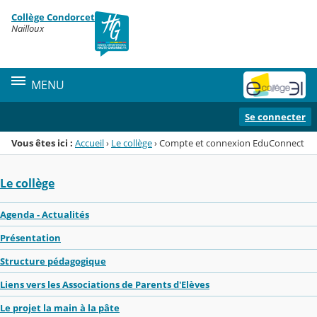
Panneau de gestion des cookies
Collège Condorcet
Menu de la rubrique
Contenu
Nailloux
MENU
Se connecter
Vous êtes ici :
Accueil
›
Le collège
›
Compte et connexion EduConnect
Le collège
Agenda - Actualités
Présentation
Structure pédagogique
Liens vers les Associations de Parents d'Elèves
Le projet la main à la pâte