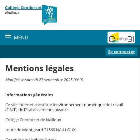
Panneau de gestion des cookies
Collège Condorcet
Contenu
Nailloux
MENU
Se connecter
Mentions légales
Modifiée le samedi 27 septembre 2025 09:19
Informations générales
Ce site internet constitue l’environnement numérique de travail
(E.N.T.) de l’établissement suivant :
Collège Condorcet de Nailloux
route de Montgeard 31560 NAILLOUX
Ce service est hébergé par :