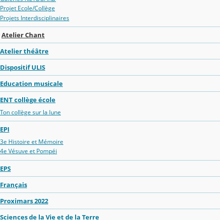
Projet Ecole/Collège
Projets Interdisciplinaires
Atelier Chant
Atelier théâtre
Dispositif ULIS
Education musicale
ENT collège école
Ton collège sur la lune
EPI
3e Histoire et Mémoire
4e Vésuve et Pompéi
EPS
Français
Proximars 2022
Sciences de la Vie et de la Terre