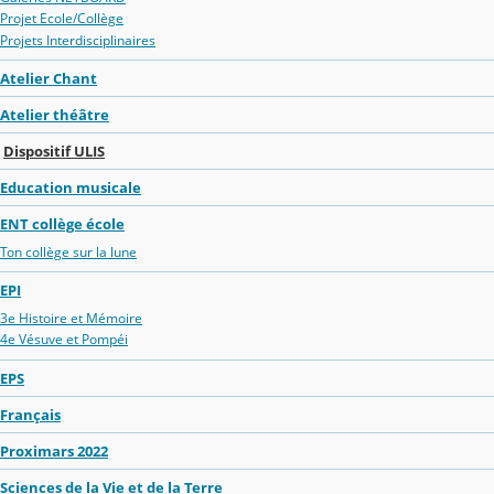
Projet Ecole/Collège
Projets Interdisciplinaires
Atelier Chant
Atelier théâtre
Dispositif ULIS
Education musicale
ENT collège école
Ton collège sur la lune
EPI
3e Histoire et Mémoire
4e Vésuve et Pompéi
EPS
Français
Proximars 2022
Sciences de la Vie et de la Terre