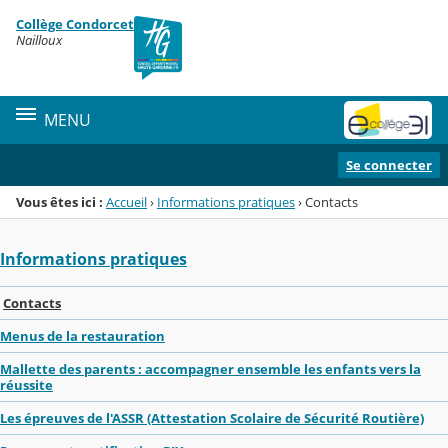
Panneau de gestion des cookies
Collège Condorcet
Menu de la rubrique
Contenu
Nailloux
MENU
Se connecter
Vous êtes ici :
Accueil
›
Informations pratiques
›
Contacts
Informations pratiques
Contacts
Menus de la restauration
Mallette des parents : accompagner ensemble les enfants vers la
réussite
Les épreuves de l'ASSR (Attestation Scolaire de Sécurité Routière)