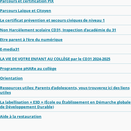
Parcours et certification PIX
Parcours Laïque et Citoyen
Le certificat prévention et secours civiques de niveau 1
Non Harcèlement scolaire CD31, Inspection d'académie du 31
Etre parent à l'ère du numérique
E-media31
LA VIE DE VOTRE ENFANT AU COLLÈGE par le CD31 2024-2025
Programme pHARe au collège
Orientation
Ressources utiles: Parents d'adolescents, vous trouverez ici des liens
utiles
La labellisation « E3D » (École ou Établissement en Démarche globale
de Développement Durable)
Aide à la restauration