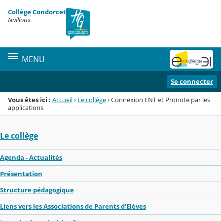
Panneau de gestion des cookies
Collège Condorcet
Menu de la rubrique
Contenu
Nailloux
MENU
Se connecter
Vous êtes ici :
Accueil
›
Le collège
›
Connexion ENT et Pronote par les
applications
Le collège
Agenda - Actualités
Présentation
Structure pédagogique
Liens vers les Associations de Parents d'Elèves