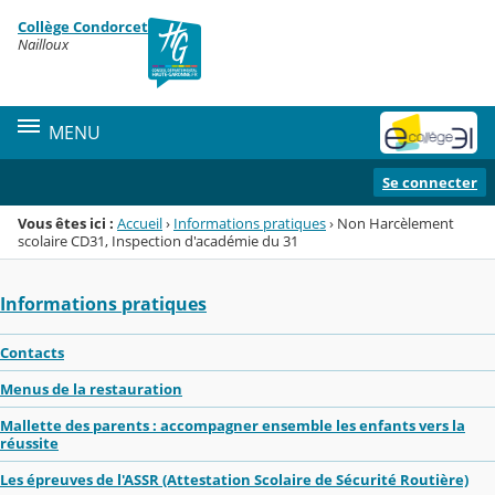
Panneau de gestion des cookies
Collège Condorcet
Menu de la rubrique
Contenu
Nailloux
MENU
Se connecter
Vous êtes ici :
Accueil
›
Informations pratiques
›
Non Harcèlement
scolaire CD31, Inspection d'académie du 31
Informations pratiques
Contacts
Menus de la restauration
Mallette des parents : accompagner ensemble les enfants vers la
réussite
Les épreuves de l'ASSR (Attestation Scolaire de Sécurité Routière)