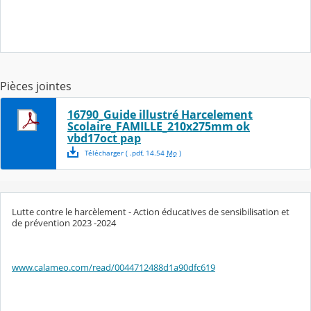
Pièces jointes
16790_Guide illustré Harcelement
Scolaire_FAMILLE_210x275mm ok
vbd17oct pap
Télécharger
( .
pdf
,
14.54
Mo
)
Lutte contre le harcèlement - Action éducatives de sensibilisation et
de prévention 2023 -2024
www.calameo.com/read/0044712488d1a90dfc619