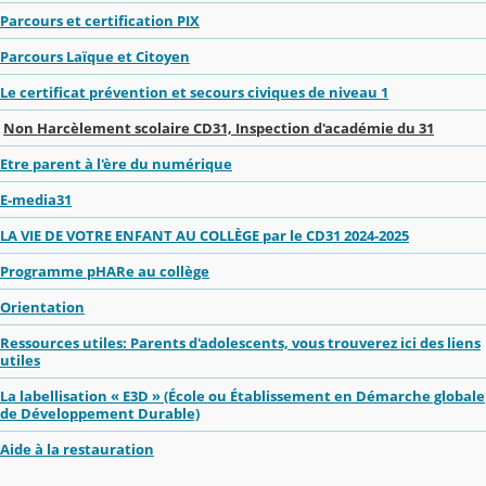
Parcours et certification PIX
Parcours Laïque et Citoyen
Le certificat prévention et secours civiques de niveau 1
Non Harcèlement scolaire CD31, Inspection d'académie du 31
Etre parent à l'ère du numérique
E-media31
LA VIE DE VOTRE ENFANT AU COLLÈGE par le CD31 2024-2025
Programme pHARe au collège
Orientation
Ressources utiles: Parents d'adolescents, vous trouverez ici des liens
utiles
La labellisation « E3D » (École ou Établissement en Démarche globale
de Développement Durable)
Aide à la restauration