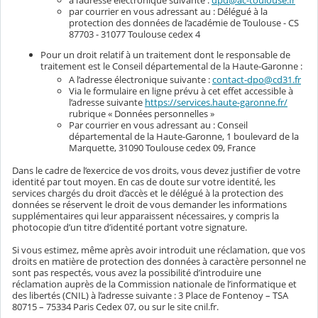
à l’adresse électronique suivante :
dpd@ac-toulouse.fr
par courrier en vous adressant au : Délégué à la
protection des données de l’académie de Toulouse - CS
87703 - 31077 Toulouse cedex 4
Pour un droit relatif à un traitement dont le responsable de
traitement est le Conseil départemental de la Haute-Garonne :
A l’adresse électronique suivante :
contact-dpo@cd31.fr
Via le formulaire en ligne prévu à cet effet accessible à
l’adresse suivante
https://services.haute-garonne.fr/
rubrique « Données personnelles »
Par courrier en vous adressant au : Conseil
départemental de la Haute-Garonne, 1 boulevard de la
Marquette, 31090 Toulouse cedex 09, France
Dans le cadre de l’exercice de vos droits, vous devez justifier de votre
identité par tout moyen. En cas de doute sur votre identité, les
services chargés du droit d’accès et le délégué à la protection des
données se réservent le droit de vous demander les informations
supplémentaires qui leur apparaissent nécessaires, y compris la
photocopie d’un titre d’identité portant votre signature.
Si vous estimez, même après avoir introduit une réclamation, que vos
droits en matière de protection des données à caractère personnel ne
sont pas respectés, vous avez la possibilité d’introduire une
réclamation auprès de la Commission nationale de l’informatique et
des libertés (CNIL) à l’adresse suivante : 3 Place de Fontenoy – TSA
80715 – 75334 Paris Cedex 07, ou sur le site cnil.fr.