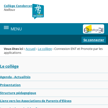
Panneau de gestion des cookies
Collège Condorcet
Menu de la rubrique
Contenu
Nailloux
MENU
Se connecter
Vous êtes ici :
Accueil
›
Le collège
›
Connexion ENT et Pronote par les
applications
Le collège
Agenda - Actualités
Présentation
Structure pédagogique
Liens vers les Associations de Parents d'Elèves