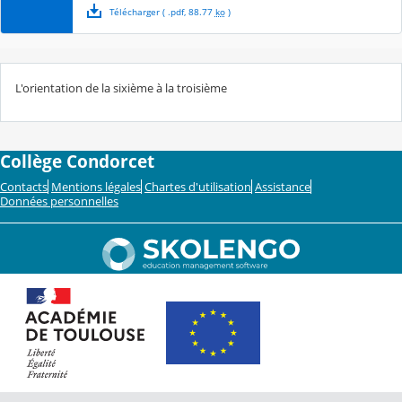
Télécharger
( .
pdf
,
88.77
ko
)
L'orientation de la sixième à la troisième
Collège Condorcet
Contacts
Mentions légales
Chartes d'utilisation
Assistance
Données personnelles