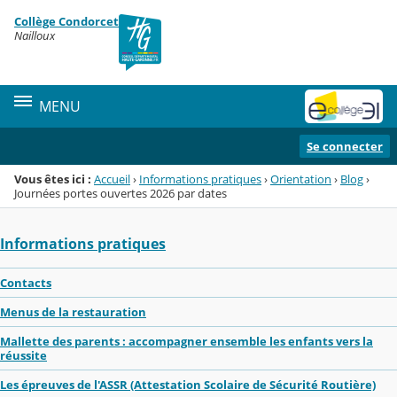
Panneau de gestion des cookies
Collège Condorcet
Menu de la rubrique
Contenu
Nailloux
MENU
Se connecter
Vous êtes ici :
Accueil
›
Informations pratiques
›
Orientation
›
Blog
›
Journées portes ouvertes 2026 par dates
Informations pratiques
Contacts
Menus de la restauration
Mallette des parents : accompagner ensemble les enfants vers la
réussite
Les épreuves de l'ASSR (Attestation Scolaire de Sécurité Routière)