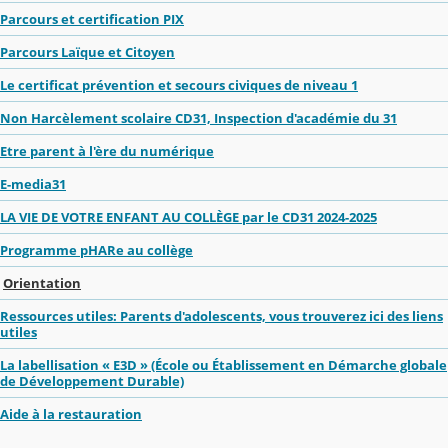
Parcours et certification PIX
Parcours Laïque et Citoyen
Le certificat prévention et secours civiques de niveau 1
Non Harcèlement scolaire CD31, Inspection d'académie du 31
Etre parent à l'ère du numérique
E-media31
LA VIE DE VOTRE ENFANT AU COLLÈGE par le CD31 2024-2025
Programme pHARe au collège
Orientation
Ressources utiles: Parents d'adolescents, vous trouverez ici des liens
utiles
La labellisation « E3D » (École ou Établissement en Démarche globale
de Développement Durable)
Aide à la restauration