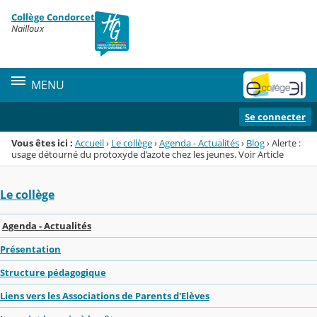
Panneau de gestion des cookies
Collège Condorcet
Menu de la rubrique
Contenu
Nailloux
MENU
Se connecter
Vous êtes ici :
Accueil
›
Le collège
›
Agenda - Actualités
›
Blog
›
Alerte :
usage détourné du protoxyde d’azote chez les jeunes. Voir Article
Le collège
Agenda - Actualités
Présentation
Structure pédagogique
Liens vers les Associations de Parents d'Elèves