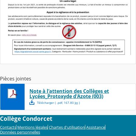
Pièces jointes
Note à l'attention des Collèges et
Lycées_Protoxyde d'Azote (003)
Télécharger
( .
pdf
,
167.80
ko
)
Collège Condorcet
Contacts
Mentions légales
Chartes d'utilisation
Assistance
Données personnelles