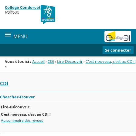
Panneau de gestion des cookies
Collège Condorcet
Menu de la rubrique
Contenu
Nailloux
MENU
Se connecter
Vous êtes ici :
Accueil
›
CDI
›
Lire-Découvrir
›
C'est nouveau, c'est au CDI !
›
CDI
Chercher-Trouver
Lire-Découvrir
C'est nouveau, c'est au CDI !
Au sommaire des revues