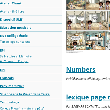
Atelier Chant
Atelier théâtre
Dispositif ULIS
Education musicale
ENT collège école
Ton collège sur la lune
EPI
3e Histoire et Mémoire
4e Vésuve et Pompéi
Numbers
EPS
Français
Publié le mercredi 20 septembre
Proximars 2022
Sciences de la Vie et de la Terre
lexique page 
Technologie
Par BARBARA SCHMITT, publié le
Collège Pilote "la main à la pâte"