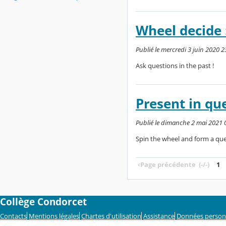
Wheel decide :
Publié le mercredi 3 juin 2020 2
Ask questions in the past !
Present in que
Publié le dimanche 2 mai 2021 0
Spin the wheel and form a que
‹
Page précédente
(-/-)
1
Collège Condorcet
Contacts
Mentions légales
Chartes d'utilisation
Assistance
Données person