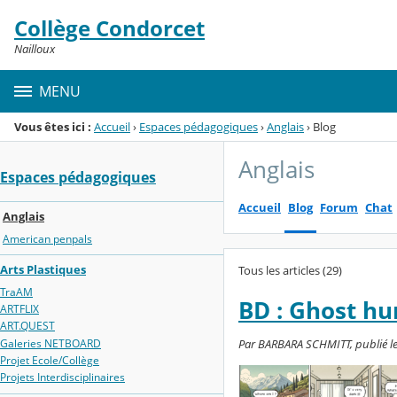
Panneau de gestion des cookies
Collège Condorcet
Menu de la rubrique
Contenu
Nailloux
MENU
Vous êtes ici :
Accueil
›
Espaces pédagogiques
›
Anglais
›
Blog
Anglais
Espaces pédagogiques
Accueil
Blog
Forum
Chat
Anglais
American penpals
Arts Plastiques
Tous les articles (29)
TraAM
BD : Ghost hu
ARTFLIX
ART.QUEST
Galeries NETBOARD
Par BARBARA SCHMITT, publié le 
Projet Ecole/Collège
Projets Interdisciplinaires