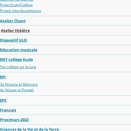
Projet Ecole/Collège
Projets Interdisciplinaires
Atelier Chant
Atelier théâtre
Dispositif ULIS
Education musicale
ENT collège école
Ton collège sur la lune
EPI
3e Histoire et Mémoire
4e Vésuve et Pompéi
EPS
Français
Proximars 2022
Sciences de la Vie et de la Terre