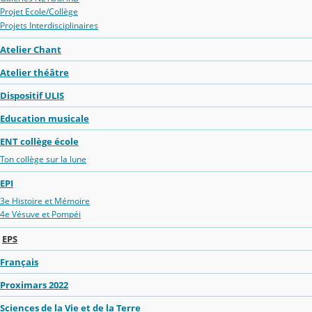
Projet Ecole/Collège
Projets Interdisciplinaires
Atelier Chant
Atelier théâtre
Dispositif ULIS
Education musicale
ENT collège école
Ton collège sur la lune
EPI
3e Histoire et Mémoire
4e Vésuve et Pompéi
EPS
Français
Proximars 2022
Sciences de la Vie et de la Terre