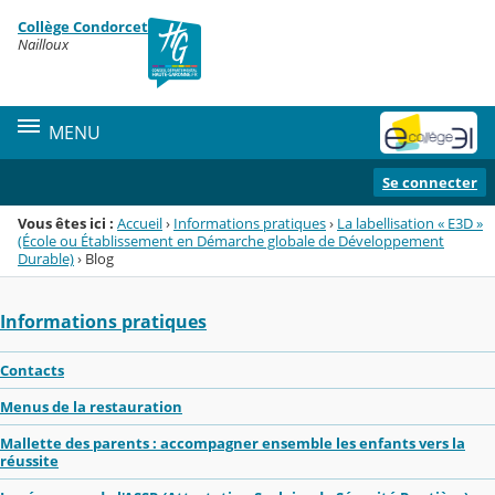
Panneau de gestion des cookies
Collège Condorcet
Menu de la rubrique
Contenu
Nailloux
MENU
Se connecter
Vous êtes ici :
Accueil
›
Informations pratiques
›
La labellisation « E3D »
(École ou Établissement en Démarche globale de Développement
Durable)
›
Blog
Informations pratiques
Contacts
Menus de la restauration
Mallette des parents : accompagner ensemble les enfants vers la
réussite