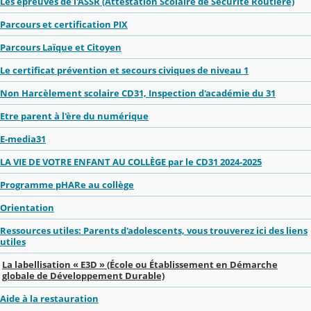
Les épreuves de l'ASSR (Attestation Scolaire de Sécurité Routière)
Parcours et certification PIX
Parcours Laïque et Citoyen
Le certificat prévention et secours civiques de niveau 1
Non Harcèlement scolaire CD31, Inspection d'académie du 31
Etre parent à l'ère du numérique
E-media31
LA VIE DE VOTRE ENFANT AU COLLÈGE par le CD31 2024-2025
Programme pHARe au collège
Orientation
Ressources utiles: Parents d'adolescents, vous trouverez ici des liens
utiles
La labellisation « E3D » (École ou Établissement en Démarche
globale de Développement Durable)
Aide à la restauration