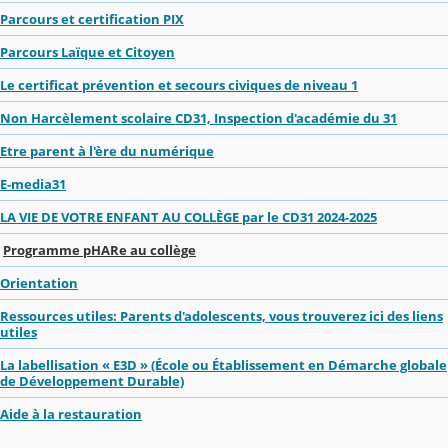
Parcours et certification PIX
Parcours Laïque et Citoyen
Le certificat prévention et secours civiques de niveau 1
Non Harcèlement scolaire CD31, Inspection d'académie du 31
Etre parent à l'ère du numérique
E-media31
LA VIE DE VOTRE ENFANT AU COLLÈGE par le CD31 2024-2025
Programme pHARe au collège
Orientation
Ressources utiles: Parents d'adolescents, vous trouverez ici des liens
utiles
La labellisation « E3D » (École ou Établissement en Démarche globale
de Développement Durable)
Aide à la restauration