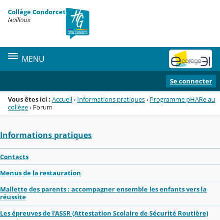
Panneau de gestion des cookies
Collège Condorcet
Menu de la rubrique
Contenu
Nailloux
MENU
Se connecter
Vous êtes ici :
Accueil
›
Informations pratiques
›
Programme pHARe au
collège
›
Forum
Informations pratiques
Contacts
Menus de la restauration
Mallette des parents : accompagner ensemble les enfants vers la
réussite
Les épreuves de l'ASSR (Attestation Scolaire de Sécurité Routière)